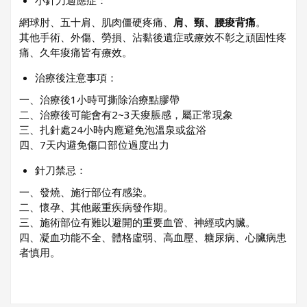
⼩針⼑適應症：
網球肘、五⼗肩、肌⾁僵硬疼痛、
肩、頸、腰痠背痛
。
其他⼿術、外傷、勞損、沾黏後遺症或療效不彰之頑固性疼
痛、久年痠痛皆有療效。
治療後注意事項：
⼀、治療後1⼩時可撕除治療點膠帶
⼆、治療後可能會有2~3天痠脹感，屬正常現象
三、扎針處24⼩時内應避免泡溫泉或盆浴
四、7天内避免傷⼝部位過度出⼒
針⼑禁忌：
⼀、發燒、施⾏部位有感染。
⼆、懷孕、其他嚴重疾病發作期。
三、施術部位有難以避開的重要⾎管、神經或內臟。
四、凝⾎功能不全、體格虛弱、⾼⾎壓、糖尿病、⼼臟病患
者慎⽤。