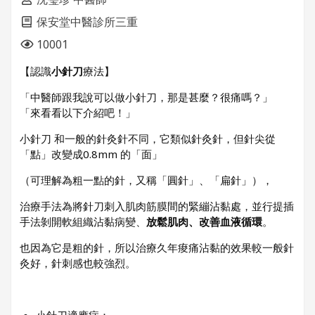
保安堂中醫診所三重
10001
【認識
⼩針⼑
療法】
「中醫師跟我說可以做⼩針⼑，那是甚麼？很痛嗎？」
「來看看以下介紹吧！」
小針刀 和⼀般的針灸針不同，它類似針灸針，但針尖從
「點」改變成0.8mm 的「面」
（可理解為粗⼀點的針，又稱「圓針」、「扁針」），
治療⼿法為將針⼑刺⼊肌⾁筋膜間的緊繃沾黏處，並⾏提插
⼿法剝開軟組織沾黏病變、
放鬆肌⾁、改善⾎液循環
。
也因為它是粗的針，所以治療久年痠痛沾黏的效果較⼀般針
灸好，針刺感也較強烈。