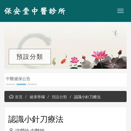
預設分類
中醫健保公告
三
首頁
健康專欄
預設分類
認識⼩針⼑療法
認識⼩針⼑療法
沈瑩珍 中醫師